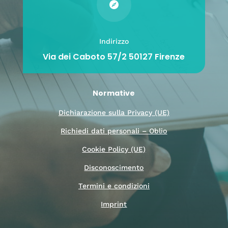

Indirizzo
Via dei Caboto 57/2 50127 Firenze
Normative
Dichiarazione sulla Privacy (UE)
Richiedi dati personali – Oblio
Cookie Policy (UE)
Disconoscimento
Termini e condizioni
Imprint