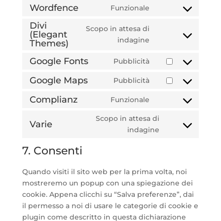
to
Wordfence
Funzionale
Consent
service
to
Divi
wordpress
Scopo in attesa di
(Elegant
service
Consent
indagine
Themes)
wordfence
to
Google Fonts
Pubblicità
service
Consent
divi-
to
Google Maps
Pubblicità
(elegant-
Consent
service
themes)
to
Complianz
Funzionale
google-
Consent
service
fonts
to
Scopo in attesa di
google-
Varie
service
Consent
indagine
maps
complianz
to
7. Consenti
service
varie
Quando visiti il sito web per la prima volta, noi
mostreremo un popup con una spiegazione dei
cookie. Appena clicchi su “Salva preferenze”, dai
il permesso a noi di usare le categorie di cookie e
plugin come descritto in questa dichiarazione